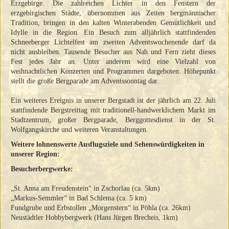
Erzgebirge. Die zahlreichen Lichter in den Fenstern der
erzgebirgischen Städte, übernommen aus Zeiten bergmännischer
Tradition, bringen in den kalten Winterabenden Gemütlichkeit und
Idylle in die Region. Ein Besuch zum alljährlich stattfindenden
Schneeberger Lichtelfest am zweiten Adventswochenende darf da
nicht ausbleiben. Tausende Besucher aus Nah und Fern zieht dieses
Fest jedes Jahr an. Unter anderem wird eine Vielzahl von
weihnachtlichen Konzerten und Programmen dargeboten. Höhepunkt
stellt die große Bergparade am Adventssonntag dar.
Ein weiteres Ereignis in unserer Bergstadt ist der jährlich am 22. Juli
stattfindende Bergstreittag mit traditionell-handwerklichem Markt im
Stadtzentrum, großer Bergparade, Berggottesdienst in der St.
Wolfgangskirche und weiteren Veranstaltungen.
Weitere lohnenswerte Ausflugsziele und Sehenswürdigkeiten in
unserer Region:
Besucherbergwerke:
„St. Anna am Freudenstein“ in Zschorlau (ca. 5km)
„Markus-Semmler“ in Bad Schlema (ca. 5 km)
Fundgrube und Erbstollen „Morgenstern“ in Pöhla (ca. 26km)
Neustädtler Hobbybergwerk (Hans Jürgen Brecheis, 1km)