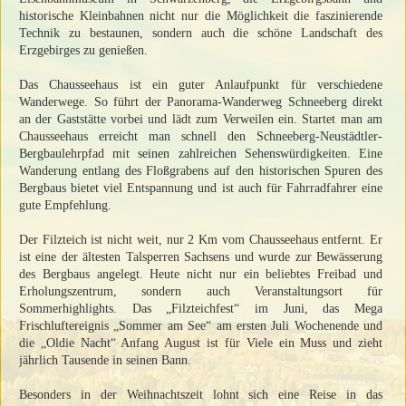
historische Kleinbahnen nicht nur die Möglichkeit die faszinierende
Technik zu bestaunen, sondern auch die schöne Landschaft des
Erzgebirges zu genießen.
Das Chausseehaus ist ein guter Anlaufpunkt für verschiedene
Wanderwege. So führt der Panorama-Wanderweg Schneeberg direkt
an der Gaststätte vorbei und lädt zum Verweilen ein. Startet man am
Chausseehaus erreicht man schnell den Schneeberg-Neustädtler-
Bergbaulehrpfad mit seinen zahlreichen Sehenswürdigkeiten. Eine
Wanderung entlang des Floßgrabens auf den historischen Spuren des
Bergbaus bietet viel Entspannung und ist auch für Fahrradfahrer eine
gute Empfehlung.
Der Filzteich ist nicht weit, nur 2 Km vom Chausseehaus entfernt. Er
ist eine der ältesten Talsperren Sachsens und wurde zur Bewässerung
des Bergbaus angelegt. Heute nicht nur ein beliebtes Freibad und
Erholungszentrum, sondern auch Veranstaltungsort für
Sommerhighlights. Das „Filzteichfest“ im Juni, das Mega
Frischluftereignis „Sommer am See“ am ersten Juli Wochenende und
die „Oldie Nacht“ Anfang August ist für Viele ein Muss und zieht
jährlich Tausende in seinen Bann.
Besonders in der Weihnachtszeit lohnt sich eine Reise in das